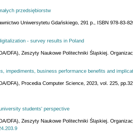
małych przedsiębiorstw
nictwo Uniwersytetu Gdańskiego, 291 p., ISBN 978-83-82
gitalization - survey results in Poland
DFA), Zeszyty Naukowe Politechniki Śląskiej. Organizacja
ools, impediments, business performance benefits and implica
A/DFA), Procedia Computer Science, 2023, vol. 225, pp.3
university students' perspective
DFA), Zeszyty Naukowe Politechniki Śląskiej. Organizacja
24.203.9