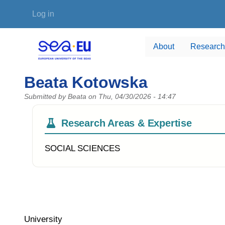
Skip to main content
User account menu
Log in
About
Research
Beata Kotowska
Submitted by
Beata
on
Thu, 04/30/2026 - 14:47
Research Areas & Expertise
SOCIAL SCIENCES
University