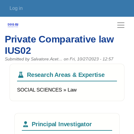
Skip to main content
User account menu
Log in
Private Comparative law
IUS02
Submitted by
Salvatore.Acet…
on
Fri, 10/27/2023 - 12:57
Research Areas & Expertise
SOCIAL SCIENCES » Law
Principal Investigator