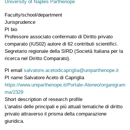
University of Naples Parthenope
Faculty/school/department
Jurisprudence
PI bio
Professore associato confermato di Diritto privato
comparato (IUS02) autore di 62 contributi scientifici.
Segretario regionale della SIRD (Società Italiana per la
ricerca nel Diritto Comparato).
PI email
salvatore.acetodicapriglia@uniparthenope.it
PI name
Salvatore Aceto di Capriglia
WWW page address
https://www.uniparthenope.it/Portale-Ateneo/organigram
ma/2329
Short description of research profile
L'analisi delle principali e più attuali tematiche di diritto
privato attraverso il prisma della comparazione
giuridica.